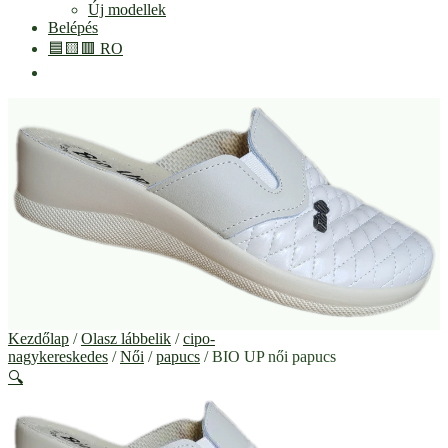
Új modellek
Belépés
🟦🟨🟥 RO
Kezdőlap
/
Olasz lábbelik
/
cipo-
nagykereskedes
/
Női
/
papucs
/ BIO UP női papucs
🔍