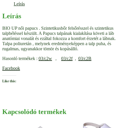
Leírás
Leírás
BIO UP női papucs . Szintetikusbőr felsőrésszel és szintetikus
talpbéléssel készült. A Papucs talpának kialakítása követi a láb
anatómiai vonalát és ezáltal fokozza a komfort érzetét a lábnak.
Talpa poliuretán , melynek eredményeképpen a talp puha, és
rugalmas, ugyanakkor tömör és kopásálló.
Hasonló termékek :
03/c2w
,
03/c2f
,
03/c2B
Facebook
Like this:
Kapcsolódó termékek