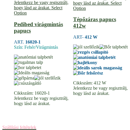
Jelentkezz be vagy regisztrálj,
hogy lásd az árakat.
Select
hogy lásd az árakat.
Select
Option
Option
Tépőzáras papucs
Pedibed virágmintás
412w
papucs
ART-
412 W
ART.
16020-1
Szín: Fehér/Virágmintás
Cikkszám:
412 W
Jelentkezz be vagy regisztrálj,
Cikkszám:
16020-1
hogy lásd az árakat.
Jelentkezz be vagy regisztrálj,
hogy lásd az árakat.
Szállítási feltételek