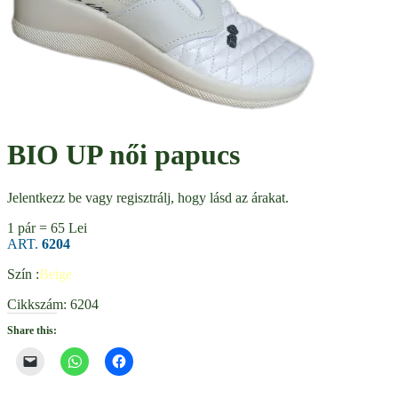
BIO UP női papucs
Jelentkezz be vagy regisztrálj, hogy lásd az árakat.
1 pár = 65 Lei
ART.
6204
Szín :
Beige
Cikkszám:
6204
Share this: