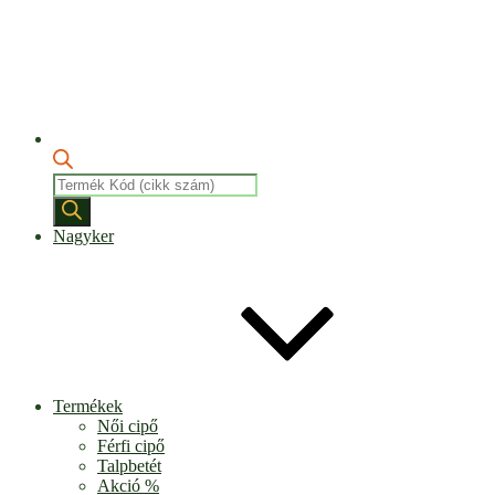
Products
search
Nagyker
Termékek
Női cipő
Férfi cipő
Talpbetét
Akció %