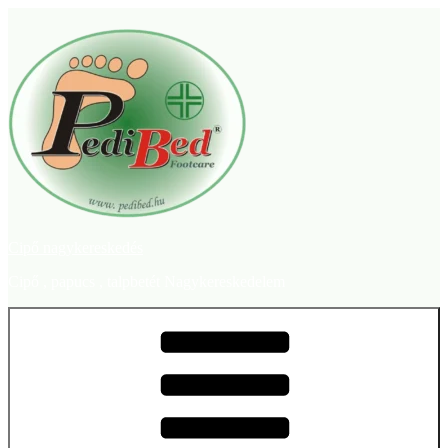
Tartalomhoz
Cipő nagykereskedés
Cipő , papucs , talpbetét Nagykereskedelem